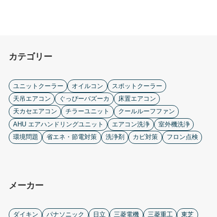
カテゴリー
ユニットクーラー
オイルコン
スポットクーラー
天吊エアコン
ぐっぴーバズーカ
床置エアコン
天カセエアコン
チラーユニット
クールルーフファン
AHU エアハンドリングユニット
エアコン洗浄
室外機洗浄
環境問題
省エネ・節電対策
洗浄剤
カビ対策
フロン点検
メーカー
ダイキン
パナソニック
日立
三菱電機
三菱重工
東芝