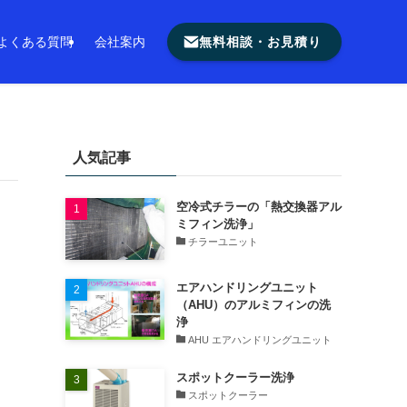
無料相談・お見積り
よくある質問
会社案内
人気記事
空冷式チラーの「熱交換器アル
ミフィン洗浄」
チラーユニット
エアハンドリングユニット
（AHU）のアルミフィンの洗
浄
AHU エアハンドリングユニット
スポットクーラー洗浄
スポットクーラー