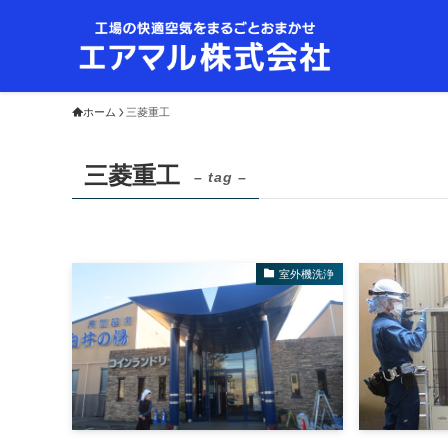
ホーム
三菱重工
三菱重工
– tag –
室外機洗浄