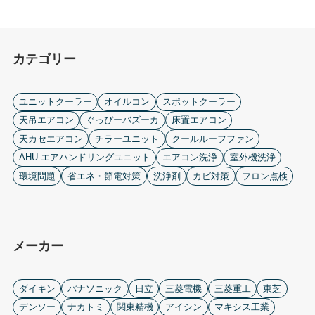
カテゴリー
ユニットクーラー
オイルコン
スポットクーラー
天吊エアコン
ぐっぴーバズーカ
床置エアコン
天カセエアコン
チラーユニット
クールルーフファン
AHU エアハンドリングユニット
エアコン洗浄
室外機洗浄
環境問題
省エネ・節電対策
洗浄剤
カビ対策
フロン点検
メーカー
ダイキン
パナソニック
日立
三菱電機
三菱重工
東芝
デンソー
ナカトミ
関東精機
アイシン
マキシス工業