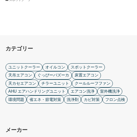
カテゴリー
ユニットクーラー
オイルコン
スポットクーラー
天吊エアコン
ぐっぴーバズーカ
床置エアコン
天カセエアコン
チラーユニット
クールルーフファン
AHU エアハンドリングユニット
エアコン洗浄
室外機洗浄
環境問題
省エネ・節電対策
洗浄剤
カビ対策
フロン点検
メーカー