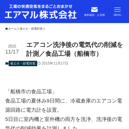
無料相談・お見積
MENU
ホーム
省エネ・節電対策
エアコン洗浄後の電気代の削減を
2015
11/17
計測／食品工場（船橋市）
2015年11月17日
省エネ・節電対策
「船橋市の食品工場」
食品工場の夏休み9日間に、冷蔵倉庫のエアコン電
源回路に電力計を設置。
5日目に室内機と室外機の両方を洗浄、洗浄後の電
気代の削減効果を計測しました。